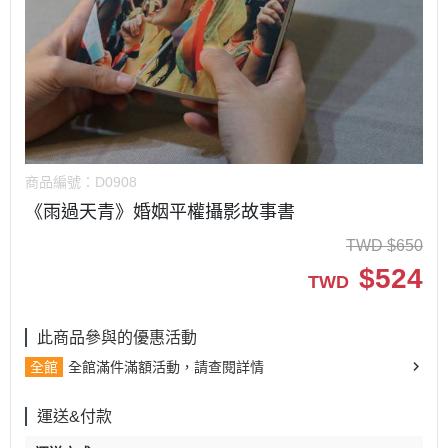
商品編號：
D0908
《雨過天青》婚姻平權攝影故事書
TWD
$
650
$
524
TWD
此商品參與的優惠活動
全館
全館滿件滿額活動，請查閱詳情
運送&付款