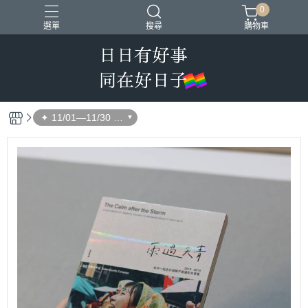
0
選單
搜尋
購物車
QPOWER系列周邊
同婚週年商品
平權金三角
✦ 11/01—11/30 用
消費挺平權