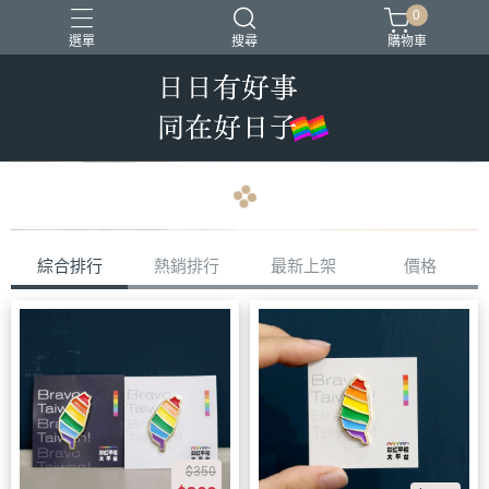
0
選單
搜尋
購物車
QPOWER系列周邊
同婚週年商品
平權金三角
navigate_before
navigate_next
綜合排行
熱銷排行
最新上架
價格
$350