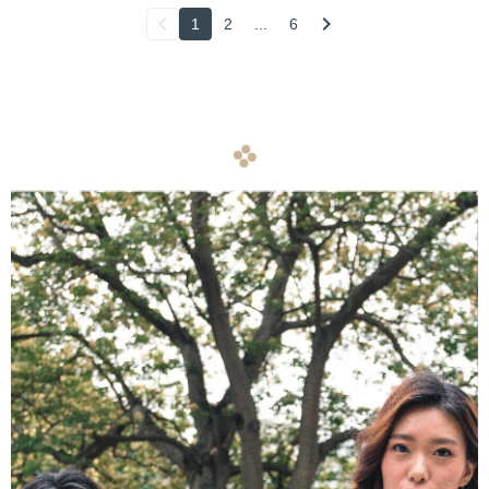
1
2
...
6